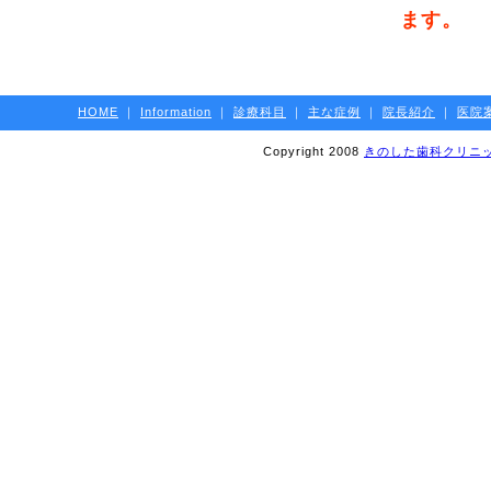
ます。
２月１３日
います。
矯正相談は
[2025/12/14]
HOME
｜
Information
｜
診療科目
｜
主な症例
｜
院長紹介
｜
医院
＜休診のお
Copyright 2008
きのした歯科クリニ
１２月３０
日（月）よ
１２月２９
[2025/12/14]
＜矯正歯科
１月９日（
ます。
矯正相談は
[2025/11/09]
＜矯正歯科
１２月１２