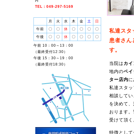
内
７月２５日
TEL：049-297-5169
勉強会のた
月
火
水
木
金
土
日
[
2026/06/09
]
午前
〇
〇
休
〇
〇
〇
〇
私達スタ
＜矯正歯科
午後
〇
〇
休
〇
〇
〇
〇
患者さん
７月１０日
午前 10：00～13：00
います。
す。
（最終受付12:30）
矯正相談は
午後 15：30～19：00
当院は
カイ
（最終受付18:30）
[2026/06/22]
地内の
ベイ
～お知らせ
ター店内
に
６月２８日
私達スタッ
講習会イン
相談してい
ス）ため、
を決めて、
６月２７日
おります。
勉強会のた
受けて頂く
[2026/05/08]
＜矯正歯科
特徴として