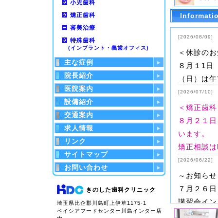
小児歯科
矯正歯科
Informati
審美治療
[2026/08/09]
特殊歯科
(インプラント・義歯オフィス)
＜休診のお
主な症例
８月１1日
院長紹介
（日）は午
医院案内
[2026/07/10]
設備紹介
＜矯正歯科
交通案内
８月２１日
求人情報
います。
リンク
矯正相談は
サイトマップ
[2026/06/22]
お問い合わせ
～お知らせ
７月２６日
きのした歯科クリニック
講習会イン
埼玉県比企郡川島町上伊草1175-1
ベイシアフードセンター川島インター店
ス）ため、