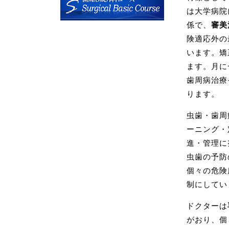
６月１２日
は大学病院
います。
係で、
審美
矯正相談は
険適応外の
います。矯
[2026/04/12]
ます。月に
～お知らせ
歯周病治療
５月３１日
ります。
講習会イン
ス）ため、
虫歯・歯周
５月３０日
ーニング・
勉強会のた
進・管理に
[2026/04/12]
虫歯の予防
～お知らせ
個々の危険
５月１６日
制にしてい
ORE歯科
ドクターは
ご了承くだ
がおり、個
[2026/04/09]