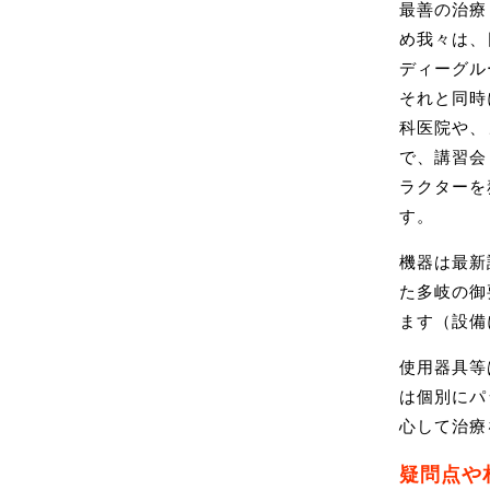
最善の治療
＜矯正歯科
め我々は、
５月８日（
ディーグル
ます。
それと同時
矯正相談は
科医院や、
[2026/03/22]
で、講習会（S
＜矯正歯科
ラクターを
４月１０日
す。
います。
機器は最新
矯正相談は
た多岐の御
[2026/02/14]
ます（設備
＜矯正歯科
３月１３日
使用器具等
います。
は個別にパ
矯正相談は
心して治療
[2026/01/09]
疑問点や
＜矯正歯科